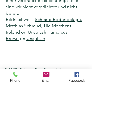
einer Verbraucherschlichtungsstelle
sind wir nicht verpflichtet und nicht
bereit.
Bildnachweis:
Schraud Bodenbeläge.
Matthias Schraud
,
Tile Merchant
Ireland
on
Unsplash
,
Tamarcus
Brown
on
Unsplash
© 2035 Kiebitz. Erstellt mit
Wix.com
Phone
Email
Facebook
Cookies
Impressu
Datenschutz
m