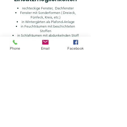
rechteckige Fenster, Dachfenster
Fenster mit Sonderformen ( Dreieck,
Fünfeck, Kreis, etc.)
in Wintergärten als Plafond-Anlage
in Feuchträumen mit beschichteten
Stoffen
in Schlafräumen mit abdunkelnden Stoff
ideal für Kinderzimmer: verspannte Plissees
Phone
Email
Facebook
erfüllen die Anforderungen für
Kindersicherheit nach EN13120
Vorteile Wabenplissee
-180 Stoffe in verschiedenen Farben, Mustern
und Transparenzen
- Stabil und langlebig
- Stufenlos positionierbar
- Platzsparende Befestigung, bei Bedarf auch
ohne Bohren möglich
- Hitze- und Wärmeschutz mit
Energiesparpotential
- Kombination verschiedener Stoffe