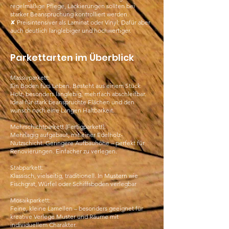
regelmäßige Pflege, Lackierungen sollten bei
starker Beanspruchung kontrolliert werden.
✘ Preisintensiver als Laminat oder Vinyl: Dafür aber
auch deutlich langlebiger und hochwertiger.
Parkettarten im Überblick
Massivparkett:
Ein Boden fürs Leben. Besteht aus einem Stück
Holz, besonders langlebig, mehrfach abschleifbar.
Ideal für stark beanspruchte Flächen und den
wunsch nach eine Langen Haltbarkeit.
Mehrschichtparkett (Fertigparkett):
Mehrlagig aufgebaut, mit einer Edelholz-
Nutzschicht. Geringere Aufbauhöhe – perfekt für
Renovierungen. Einfacher zu verlegen.
Stabparkett:
Klassisch, vielseitig, traditionell. In Mustern wie
Fischgrat, Würfel oder Schiffsboden verlegbar
Mosaikparkett:
Feine, kleine Lamellen – besonders geeignet für
kreative Verlege Muster und Räume mit
individuellem Charakter.