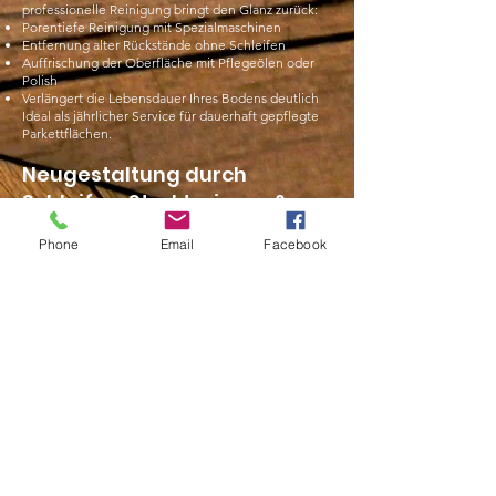
professionelle Reinigung bringt den Glanz zurück:
Porentiefe Reinigung mit Spezialmaschinen
Entfernung alter Rückstände ohne Schleifen
Auffrischung der Oberfläche mit Pflegeölen oder
Polish
Verlängert die Lebensdauer Ihres Bodens deutlich
Ideal als jährlicher Service für dauerhaft gepflegte
Parkettflächen.
Neugestaltung durch
Schleifen, Strukturieren &
Einfärben
Phone
Email
Facebook
Ist Ihr Parkettboden in die Jahre gekommen oder
wünschen Sie sich eine neue Optik? Kein Problem –
wir holen das Beste aus Ihrem Boden heraus:
Abschleifen: Entfernt Kratzer, Flecken und alte
Versiegelungen
Strukturieren (z. B. Bürsten): Betont die
Holzmaserung, erzeugt eine rustikale Haptik
Einfärben: Mit Farbpigmenten oder Laugen – vom
hellen Scandi-Look bis zum edlen Dunkelton
Neuversiegelung oder Ölung: Passend zum neuen
Stil
So wird aus alt wieder neu – ganz ohne den Boden
auszutauschen.