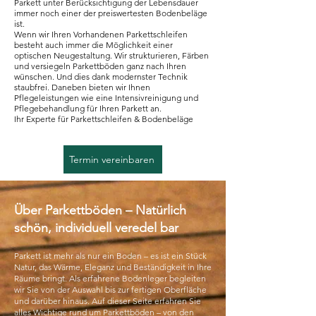
Parkett unter Berücksichtigung der Lebensdauer
immer noch einer der preiswertesten Bodenbeläge
ist.
Wenn wir Ihren Vorhandenen Parkettschleifen
besteht auch immer die Möglichkeit einer
optischen Neugestaltung. Wir strukturieren, Färben
und versiegeln Parkettböden ganz nach Ihren
wünschen. Und dies dank modernster Technik
staubfrei. Daneben bieten wir Ihnen
Pflegeleistungen wie eine Intensivreinigung und
Pflegebehandlung für Ihren Parkett an.
Ihr Experte für Parkettschleifen & Bodenbeläge
Termin vereinbaren
Über Parkettböden – Natürlich
schön, individuell veredel bar
Parkett ist mehr als nur ein Boden – es ist ein Stück
Natur, das Wärme, Eleganz und Beständigkeit in Ihre
Räume bringt. Als erfahrene Bodenleger begleiten
wir Sie von der Auswahl bis zur fertigen Oberfläche
und darüber hinaus. Auf dieser Seite erfahren Sie
alles Wichtige rund um Parkettböden – von den