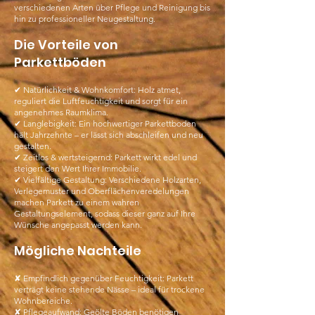
verschiedenen Arten über Pflege und Reinigung bis
hin zu professioneller Neugestaltung.
Die Vorteile von
Parkettböden
✔ Natürlichkeit & Wohnkomfort: Holz atmet,
reguliert die Luftfeuchtigkeit und sorgt für ein
angenehmes Raumklima.
✔ Langlebigkeit: Ein hochwertiger Parkettboden
hält Jahrzehnte – er lässt sich abschleifen und neu
gestalten.
✔ Zeitlos & wertsteigernd: Parkett wirkt edel und
steigert den Wert Ihrer Immobilie.
✔ Vielfältige Gestaltung: Verschiedene Holzarten,
Verlegemuster und Oberflächenveredelungen
machen Parkett zu einem wahren
Gestaltungselement, sodass dieser ganz auf Ihre
Wünsche angepasst werden kann.
Mögliche Nachteile
✘ Empfindlich gegenüber Feuchtigkeit: Parkett
verträgt keine stehende Nässe – ideal für trockene
Wohnbereiche.
✘ Pflegeaufwand: Geölte Böden benötigen