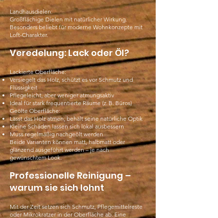
Landhausdielen:
Großflächige Dielen mit natürlicher Wirkung.
Besonders beliebt für moderne Wohnkonzepte mit
Loft-Charakter.
Veredelung: Lack oder Öl?
Lackierte Oberfläche:
Versiegelt das Holz, schützt es vor Schmutz und
Flüssigkeit
Pflegeleicht, aber weniger atmungsaktiv
Ideal für stark frequentierte Räume (z. B. Büros)
Geölte Oberfläche:
Lässt das Holz atmen, behält seine natürliche Optik
Kleine Schäden lassen sich lokal ausbessern
Muss regelmäßig nachgeölt werden
Beide Varianten können matt, halbmatt oder
glänzend ausgeführt werden – je nach
gewünschtem Look.
Professionelle Reinigung –
warum sie sich lohnt
Mit der Zeit setzen sich Schmutz, Pflegemittelreste
oder Mikrokratzer in der Oberfläche ab. Eine