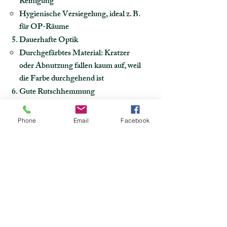
Reinigung
Hygienische Versiegelung, ideal z. B.
für OP-Räume
Dauerhafte Optik
Durchgefärbtes Material: Kratzer
oder Abnutzung fallen kaum auf, weil
die Farbe durchgehend ist
Gute Rutschhemmung
Speziell strukturierte Oberflächen
bieten sicheren Halt, auch bei Nässe
Phone
Email
Facebook
Umweltfreundlich (je nach Produkt)
All unsere Hersteller bieten
mittlerweile Phthalat freie und
emissionsarme Varianten an
Teilweise auch recycelbar
Brandverhalten
In der Regel schwer entflammbar und
erfüllt hohe Anforderungen an den